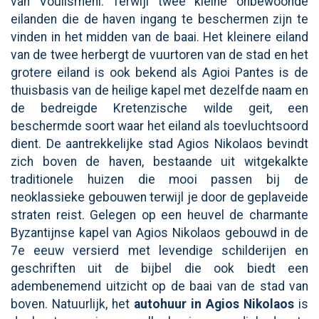
van Voulismeni. Terwijl twee kleine onbewoonde
eilanden die de haven ingang te beschermen zijn te
vinden in het midden van de baai. Het kleinere eiland
van de twee herbergt de vuurtoren van de stad en het
grotere eiland is ook bekend als Agioi Pantes is de
thuisbasis van de heilige kapel met dezelfde naam en
de bedreigde Kretenzische wilde geit, een
beschermde soort waar het eiland als toevluchtsoord
dient. De aantrekkelijke stad Agios Nikolaos bevindt
zich boven de haven, bestaande uit witgekalkte
traditionele huizen die mooi passen bij de
neoklassieke gebouwen terwijl je door de geplaveide
straten reist. Gelegen op een heuvel de charmante
Byzantijnse kapel van Agios Nikolaos gebouwd in de
7e eeuw versierd met levendige schilderijen en
geschriften uit de bijbel die ook biedt een
adembenemend uitzicht op de baai van de stad van
boven. Natuurlijk, het
autohuur in Agios Nikolaos
is