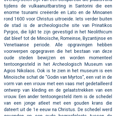
tijdens de vulkaanuitbarsting in Santorini die een
enorme tsunami creëerde en Lato en de Minoanen
rond 1600 voor Christus uitroeide. Iets verder buiten
de stad is de archeologische site van Prinatikos
Pyrgos, die lijkt te zijn gevestigd in het Neolithicum
dat bleef tot de Minoïsche, Romeinse, Byzantijnse en
Venetiaanse periode. Alle opgravingen hebben
voorwerpen opgegraven die het bestaan van deze
oude steden bewijzen en worden momenteel
tentoongesteld in het Archeologisch Museum van
Agios Nikolaos. Ook is te zien in het museum is een
Minoïsche schat de "Godin van Myrtos", een vat in de
vorm van een vrouw met een vaas met gedetailleerd
ontwerp van kleding en de gelaatstrekken van een
vrouw. Een ander tentoongesteld item is de schedel
van een jonge atleet met een gouden krans die
dateert uit de 1e eeuw na Christus. De schedel werd
gevonden op een oude begraafplaats tussen de